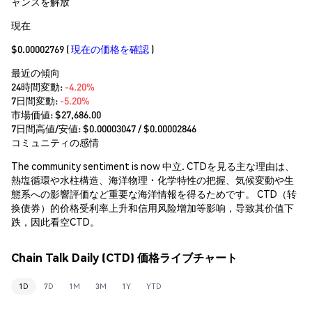
ャンスを解放
現在
$0.00002769
(
現在の価格を確認
)
最近の傾向
24時間変動:
-4.20%
7日間変動:
-5.20%
市場価値:
$27,686.00
7日間高値/安値: $
0.00003047
/ $
0.00002846
コミュニティの感情
The community sentiment is now 中立. CTDを見る主な理由は、
熱塩循環や水柱構造、海洋物理・化学特性の把握、気候変動や生
態系への影響評価など重要な海洋情報を得るためです。 CTD（转
换债券）的价格受利率上升和信用风险增加等影响，导致其价值下
跌，因此看空CTD。
Chain Talk Daily (CTD) 価格ライブチャート
1D
7D
1M
3M
1Y
YTD