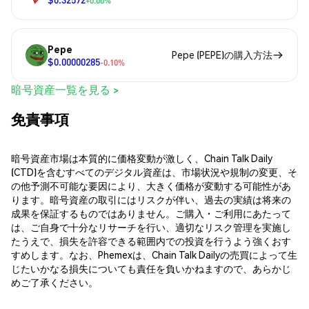
+0.00%
Pepe
Pepe (PEPE)の購入方法
$0.00000285
-0.10%
暗号資産一覧を見る >
免責事項
暗号資産市場は本質的に価格変動が激しく、Chain Talk Daily
(CTD)を含むすべてのデジタル資産は、市場状況や規制の変更、そ
の他予測不可能な要因により、大きく価格が変動する可能性があ
ります。暗号資産の取引にはリスクが伴い、過去の実績は将来の
成果を保証するものではありません。ご購入・ご利用にあたって
は、ご自身で十分なリサーチを行い、適切なリスク管理を実施し
たうえで、損失を許容できる範囲内での投資を行うよう強くおす
すめします。なお、Phemexは、Chain Talk Dailyの売買によって生
じたいかなる損失についても責任を負いかねますので、あらかじ
めご了承ください。