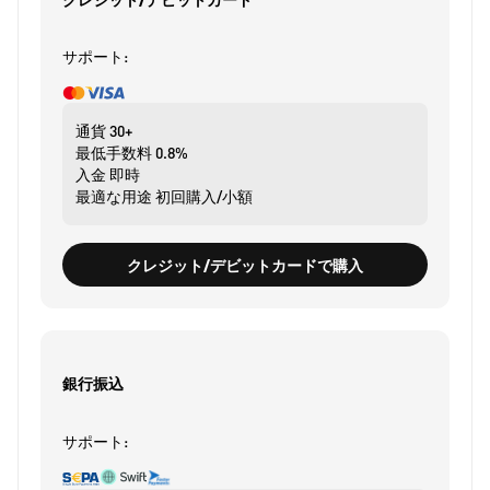
サポート:
通貨
30+
最低手数料
0.8%
入金
即時
最適な用途
初回購入/小額
クレジット/デビットカードで購入
銀行振込
サポート: