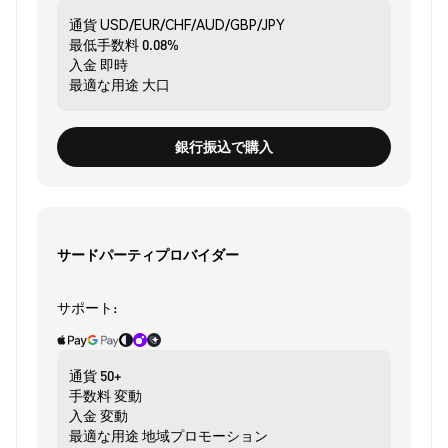
通貨
USD/EUR/CHF/AUD/GBP/JPY
最低手数料
0.08%
入金
即時
最適な用途
大口
銀行振込で購入
サードパーティプロバイダー
サポート:
通貨
50+
手数料
変動
入金
変動
最適な用途
地域プロモーション