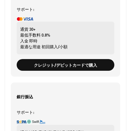
サポート:
通貨
30+
最低手数料
0.8%
入金
即時
最適な用途
初回購入/小額
クレジット/デビットカードで購入
銀行振込
サポート: