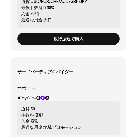
通貨
USD/EUR/CHF/AUD/GBP/JPY
最低手数料
0.08%
入金
即時
最適な用途
大口
銀行振込で購入
サードパーティプロバイダー
サポート:
通貨
50+
手数料
変動
入金
変動
最適な用途
地域プロモーション