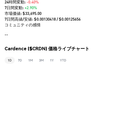
24時間変動:
-0.40%
7日間変動:
+2.90%
市場価値:
$33,695.00
7日間高値/安値: $
0.00130418
/ $
0.00125656
コミュニティの感情
--
Cardence ($CRDN) 価格ライブチャート
1D
7D
1M
3M
1Y
YTD