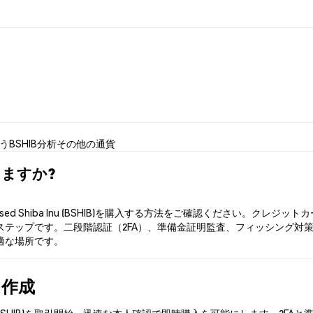
使う
BSHIB分析
その他の通貨
買えますか?
ed Shiba Inu (BSHIB)を購入する方法をご確認ください。ク
ップです。二段階認証（2FA）、準備金証明監査、フィッシング対策により、P
最適な場所です。
を作成
a Inu (BSHIB)を取引開始。迅速な本人確認で即時購入を可能にします。