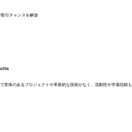
イム洞察で取引チャンスを解放
34906
気. BSHIBは話題性だけで実体のあるプロジェクトや革新的な技術がなく、流動性