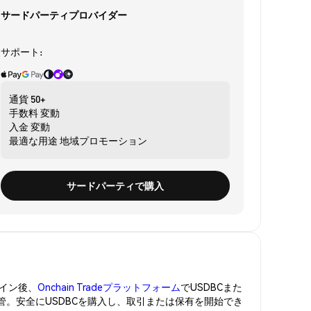
サードパーティプロバイダー
サポート:
通貨
50+
手数料
変動
入金
変動
最適な用途
地域プロモーション
サードパーティで購入
イン後、
Onchain Tradeプラットフォーム
でUSDBCまた
保管。安全にUSDBCを購入し、取引または保有を開始でき