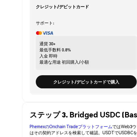
クレジット/デビットカード
サポート:
通貨
30+
最低手数料
0.8%
入金
即時
最適な用途
初回購入/小額
クレジット/デビットカードで購入
ステップ 3. Bridged USDC (
PhemexのOnchain Tradeプラットフォーム
ではWeb
はその契約アドレスを検索して確認。USDTでUSDBC