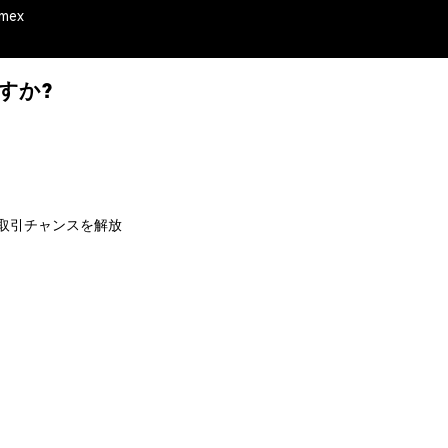
emex
何ですか?
ム洞察で取引チャンスを解放