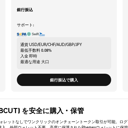
銀行振込
サポート:
通貨
USD/EUR/CHF/AUD/GBP/JPY
最低手数料
0.08%
入金
即時
最適な用途
大口
銀行振込で購入
en (BCUT) を安全に購入・保管
3ウォレットなしでワンクリックのオンチェーントークン取引が可能。ログ
を購入、外部ウォレット不要。高度に保護されたPhemexウォレットに保