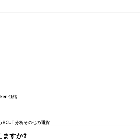
Token 価格
う
BCUT分析
その他の通貨
で買えますか?