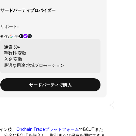
サードパーティプロバイダー
サポート:
通貨
50+
手数料
変動
入金
変動
最適な用途
地域プロモーション
サードパーティで購入
イン後、
Onchain Tradeプラットフォーム
でBCUTまた
管。安全にBCUTを購入し、取引または保有を開始できま