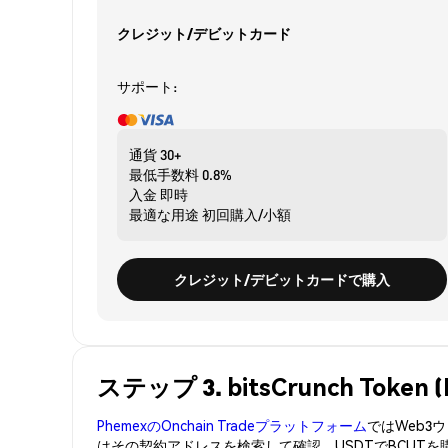
クレジット/デビットカード
サポート:
通貨
30+
最低手数料
0.8%
入金
即時
最適な用途
初回購入/小額
クレジット/デビットカードで購入
ステップ 3. bitsCrunch Tok
PhemexのOnchain Tradeプラットフォーム
ではWeb
はその契約アドレスを検索して確認。USDTでBCUT