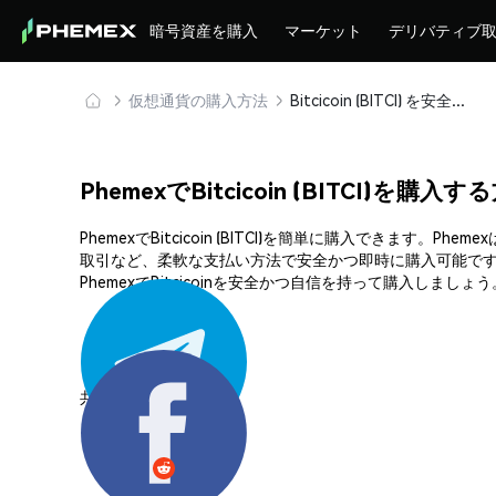
暗号資産を購入
マーケット
デリバティブ
仮想通貨の購入方法
Bitcicoin (BITCI) を安全に購入・保管
PhemexでBitcicoin (BITCI)を購入す
PhemexでBitcicoin (BITCI)を簡単に購入で
取引など、柔軟な支払い方法で安全かつ即時に購入可能です
PhemexでBitcicoinを安全かつ自信を持って購入しましょう
共有する: