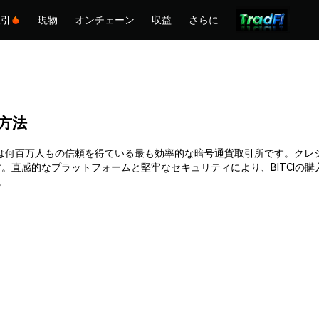
取引
現物
オンチェーン
収益
さらに
る方法
きます。Phemexは何百万人もの信頼を得ている最も効率的な暗号通貨取引所で
。直感的なプラットフォームと堅牢なセキュリティにより、BITCIの
。