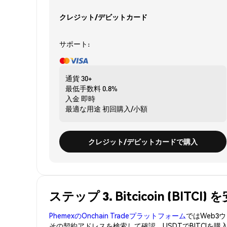
クレジット/デビットカード
サポート:
通貨
30+
最低手数料
0.8%
入金
即時
最適な用途
初回購入/小額
クレジット/デビットカードで購入
ステップ 3. Bitcicoin (BIT
PhemexのOnchain Tradeプラットフォーム
ではWeb
その契約アドレスを検索して確認。USDTでBITCIを