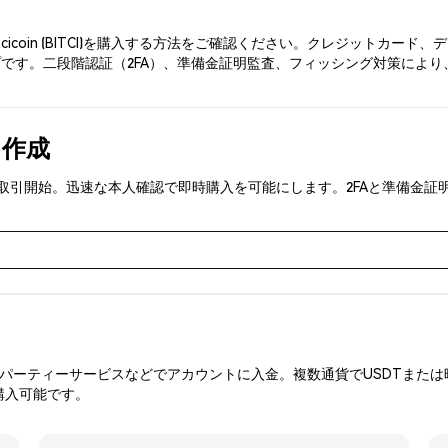
tcicoin (BITCI)を購入する方法をご確認ください。クレジットカ
です。二段階認証（2FA）、準備金証明監査、フィッシング対策により、Phe
を作成
(BITCI)を取引開始。迅速な本人確認で即時購入を可能にします。2FAと
ーティーサービスなどでアカウントに入金。複数通貨でUSDTまたは暗
購入可能です。