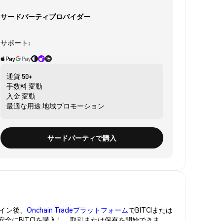
サードパーティプロバイダー
サポート:
通貨
50+
手数料
変動
入金
変動
最適な用途
地域プロモーション
サードパーティで購入
イン後、
Onchain Tradeプラットフォーム
でBITCIまたは
安全にBITCIを購入し、取引または保有を開始できま