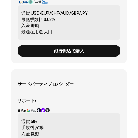
通貨
USD/EUR/CHF/AUD/GBP/JPY
最低手数料
0.08%
入金
即時
最適な用途
大口
銀行振込で購入
サードパーティプロバイダー
サポート:
通貨
50+
手数料
変動
入金
変動