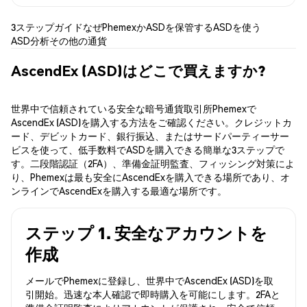
3ステップガイド
なぜPhemexか
ASDを保管する
ASDを使う
ASD分析
その他の通貨
AscendEx (ASD)はどこで買えますか?
世界中で信頼されている安全な暗号通貨取引所Phemexで
AscendEx (ASD)を購入する方法をご確認ください。クレジットカ
ード、デビットカード、銀行振込、またはサードパーティーサー
ビスを使って、低手数料でASDを購入できる簡単な3ステップで
す。二段階認証（2FA）、準備金証明監査、フィッシング対策によ
り、Phemexは最も安全にAscendExを購入できる場所であり、オ
ンラインでAscendExを購入する最適な場所です。
ステップ 1. 安全なアカウントを
作成
メールでPhemexに登録し、世界中でAscendEx (ASD)を取
引開始。迅速な本人確認で即時購入を可能にします。2FAと