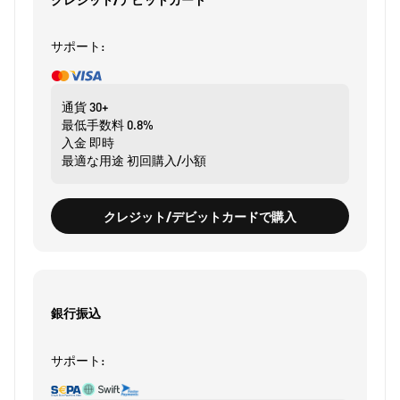
サポート:
通貨
30+
最低手数料
0.8%
入金
即時
最適な用途
初回購入/小額
クレジット/デビットカードで購入
銀行振込
サポート: