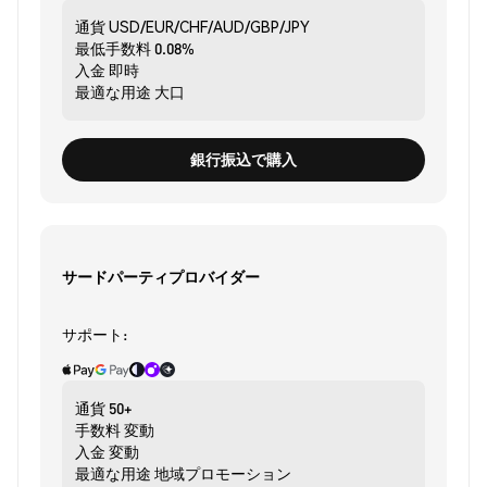
通貨
USD/EUR/CHF/AUD/GBP/JPY
最低手数料
0.08%
入金
即時
最適な用途
大口
銀行振込で購入
サードパーティプロバイダー
サポート:
通貨
50+
手数料
変動
入金
変動
最適な用途
地域プロモーション