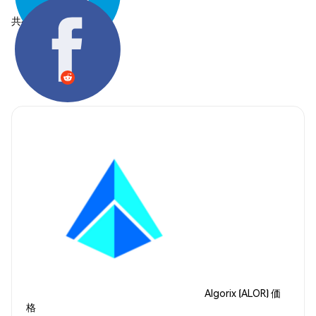
共有する:
Algorix (ALOR) 価
格