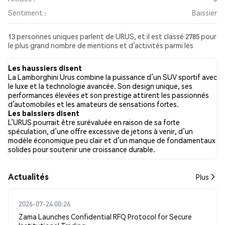
Sentiment :
Baissier
13 personnes uniques parlent de URUS, et il est classé 2785 pour
le plus grand nombre de mentions et d’activités parmi les
publications collectées. Au cours des dernières 24 heures, le
sentiment envers URUS sur l’ensemble des réseaux sociaux a
Les haussiers disent
été Baissier. Enfin, 0 articles de presse ont été publiés à propos
La Lamborghini Urus combine la puissance d’un SUV sportif avec
de URUS. Sur Twitter, 0.00% des tweets affichaient un
le luxe et la technologie avancée. Son design unique, ses
sentiment haussier, contre 100.00% des tweets avec un
performances élevées et son prestige attirent les passionnés
sentiment baissier à propos de URUS. 0.00% des tweets étaient
d’automobiles et les amateurs de sensations fortes.
neutres à propos de URUS. Ces sentiments sont basés sur 14
Les baissiers disent
tweets.
L’URUS pourrait être surévaluée en raison de sa forte
spéculation, d’une offre excessive de jetons à venir, d’un
modèle économique peu clair et d’un manque de fondamentaux
solides pour soutenir une croissance durable.
​​Actualités​​
Plus
2026-07-24 00:26
Zama Launches Confidential RFQ Protocol for Secure