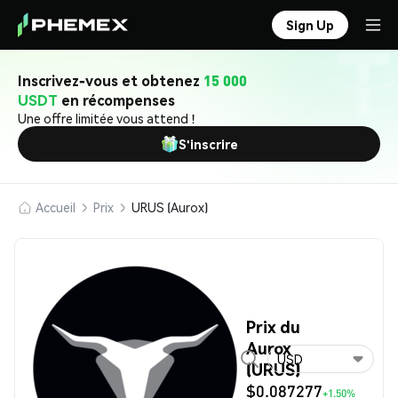
Sign Up
Inscrivez-vous et obtenez
15 000
USDT
en récompenses
Une offre limitée vous attend !
S'inscrire
Accueil
Prix
URUS (Aurox)
Prix du
Aurox
USD
(URUS)
$0.087277
+1.50%