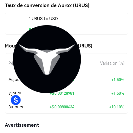
Taux de conversion de Aurox (URUS)
1 URUS to USD
$0.087277
Mouvements de prix de Aurox (URUS)
Évolution du
Période
Variation (%)
montant
Aujourd’hui
+
$0.00128981
+1.50%
7 jours
+
$0.00128981
+1.50%
30 jours
+
$0.00800634
+10.10%
Avertissement