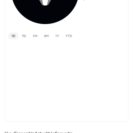
1D
7D
1M
3M
1Y
YTD