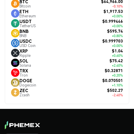
$64,966.00
BTC
Bitcoin
-0.10%
$1,917.53
ETH
Ethereum
+0.00%
$0.999446
USDT
TetherUS
+0.00%
$595.74
BNB
BNB
+0.80%
$0.999703
USDC
USD Coin
+0.00%
$1.04
XRP
Ripple
+0.60%
$75.42
SOL
Solana
+2.40%
$0.32871
TRX
Tron
+0.20%
$0.070501
DOGE
Dogecoin
+1.10%
$502.27
ZEC
Zcash
-2.40%