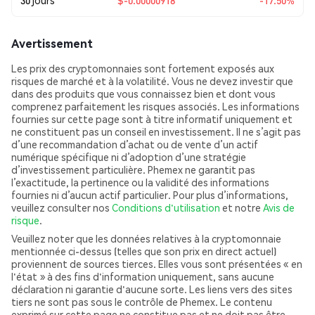
30 jours
$-0.00000918
-17.50%
Avertissement
Les prix des cryptomonnaies sont fortement exposés aux
risques de marché et à la volatilité. Vous ne devez investir que
dans des produits que vous connaissez bien et dont vous
comprenez parfaitement les risques associés. Les informations
fournies sur cette page sont à titre informatif uniquement et
ne constituent pas un conseil en investissement. Il ne s’agit pas
d’une recommandation d’achat ou de vente d’un actif
numérique spécifique ni d’adoption d’une stratégie
d’investissement particulière. Phemex ne garantit pas
l’exactitude, la pertinence ou la validité des informations
fournies ni d’aucun actif particulier. Pour plus d’informations,
veuillez consulter nos
Conditions d'utilisation
et notre
Avis de
risque
.
Veuillez noter que les données relatives à la cryptomonnaie
mentionnée ci-dessus (telles que son prix en direct actuel)
proviennent de sources tierces. Elles vous sont présentées « en
l'état » à des fins d'information uniquement, sans aucune
déclaration ni garantie d'aucune sorte. Les liens vers des sites
tiers ne sont pas sous le contrôle de Phemex. Le contenu
exprimé sur cette page ne constitue pas et ne doit pas être