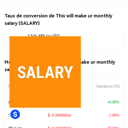
Taux de conversion de This will make ur monthly
salary (SALARY)
1 SALARY to USD
$0.00004327
Mouvements de prix de This will make ur monthly
salary (SALARY)
Évolution du
Période
Variation (%)
montant
Aujourd’hui
+
$0.00000034
+0.80%
7 jours
$-0.00000044
-1.00%