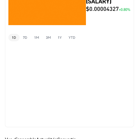
(SALARY)
$0.00004327
+0.80%
1D
7D
1M
3M
1Y
YTD