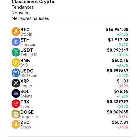
Classement Crypto
Tendances
Nouveau
Meilleures hausses
$64,981.00
BTC
Bitcoin
+0.40%
$1,917.03
ETH
Ethereum
+0.40%
$0.999347
USDT
TetherUS
+0.00%
$602.15
BNB
BNB
+0.10%
$0.999667
USDC
USD Coin
+0.00%
$1.03
XRP
Ripple
-0.10%
$76.65
SOL
Solana
+1.20%
$0.329797
TRX
Tron
+0.10%
$0.069665
DOGE
Dogecoin
-0.10%
$507.81
ZEC
Zcash
-0.40%