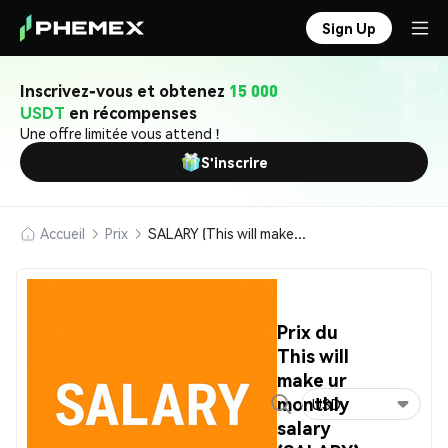
Sign Up
Inscrivez-vous et obtenez
15 000
USDT
en récompenses
Une offre limitée vous attend !
S'inscrire
Accueil
Prix
SALARY (This will make ur monthly salary)
Prix du
This will
make ur
monthly
USD
salary