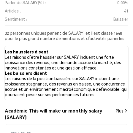
Parler de SALARY(%) :
0.00%
Articles :
41
Sentiment :
Baissier
32 personnes uniques parlent de SALARY, et il est classé 1640
pour le plus grand nombre de mentions et d’activités parmi les
publications collectées. Au cours des dernières 24 heures, le
sentiment envers SALARY sur l’ensemble des réseaux sociaux a
Les haussiers disent
été Baissier. Enfin, 41 articles de presse ont été publiés à
Les raisons d’être haussier sur SALARY incluent une forte
propos de SALARY. Sur Twitter, NaN% des tweets affichaient
croissance des revenus, une demande accrue du marché, des
un sentiment haussier, contre NaN% des tweets avec un
innovations constantes et une gestion efficace.
sentiment baissier à propos de SALARY. NaN% des tweets
Les baissiers disent
étaient neutres à propos de SALARY. Ces sentiments sont
Les raisons de la position baissière sur SALARY incluent une
basés sur 0 tweets.
croissance stagnante, des revenus en baisse, une concurrence
accrue et un environnement macroéconomique défavorable, qui
pourraient peser sur ses performances futures.
Académie This will make ur monthly salary
Plus
(SALARY)