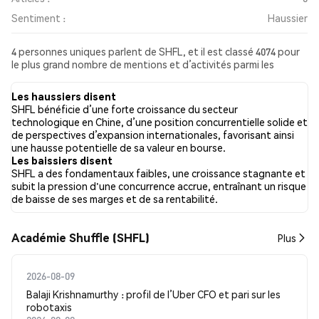
Sentiment :
Haussier
4 personnes uniques parlent de SHFL, et il est classé 4074 pour
le plus grand nombre de mentions et d’activités parmi les
publications collectées. Au cours des dernières 24 heures, le
sentiment envers SHFL sur l’ensemble des réseaux sociaux a été
Les haussiers disent
Haussier. Enfin, 0 articles de presse ont été publiés à propos de
SHFL bénéficie d’une forte croissance du secteur
SHFL. Sur Twitter, 50.00% des tweets affichaient un sentiment
technologique en Chine, d’une position concurrentielle solide et
haussier, contre 25.00% des tweets avec un sentiment baissier à
de perspectives d’expansion internationales, favorisant ainsi
propos de SHFL. 25.00% des tweets étaient neutres à propos
une hausse potentielle de sa valeur en bourse.
de SHFL. Ces sentiments sont basés sur 4 tweets.
Les baissiers disent
SHFL a des fondamentaux faibles, une croissance stagnante et
subit la pression d'une concurrence accrue, entraînant un risque
de baisse de ses marges et de sa rentabilité.
Académie Shuffle (SHFL)
Plus
2026-08-09
Balaji Krishnamurthy : profil de l’Uber CFO et pari sur les
robotaxis