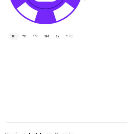
1D
7D
1M
3M
1Y
YTD