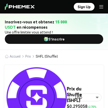
Sign Up
Inscrivez-vous et obtenez
15 000
USDT
en récompenses
Une offre limitée vous attend !
S'inscrire
Accueil
Prix
SHFL (Shuffle)
Prix du
Shuffle
USD
(SHFL)
$0.295058
+2.70%