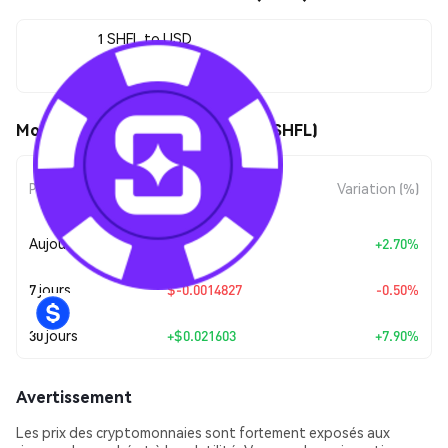
1 SHFL to USD
$0.295058
Mouvements de prix de Shuffle (SHFL)
Évolution du
Période
Variation (%)
montant
Aujourd’hui
+
$0.00775712
+2.70%
7 jours
$-0.0014827
-0.50%
30 jours
+
$0.021603
+7.90%
Avertissement
Les prix des cryptomonnaies sont fortement exposés aux