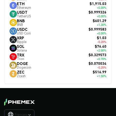
$1,915.03
ETH
Ethereum
+0.00%
$0.999326
USDT
TetherUS
+0.00%
$601.29
BNB
BNB
+1.30%
$0.999583
USDC
USD Coin
+0.00%
$1.03
XRP
Ripple
-0.20%
$76.40
SOL
Solana
+2.00%
$0.329573
TRX
Tron
+0.70%
$0.070034
DOGE
Dogecoin
-0.20%
$516.99
ZEC
Zcash
+1.50%
Français
