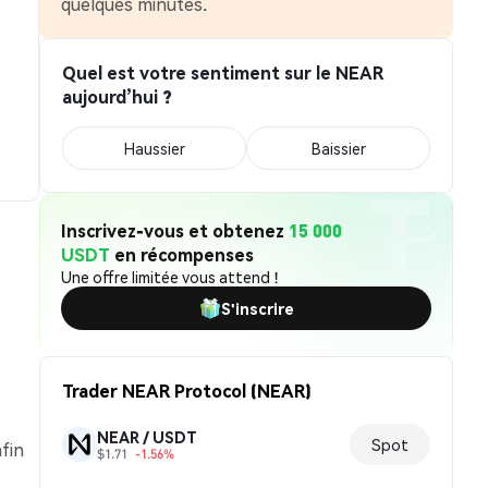
quelques minutes.
Quel est votre sentiment sur le NEAR
aujourd’hui ?
Haussier
Baissier
Inscrivez-vous et obtenez
15 000
USDT
en récompenses
Une offre limitée vous attend !
S'inscrire
Trader NEAR Protocol (NEAR)
NEAR / USDT
Spot
afin
$1.71
-1.56%