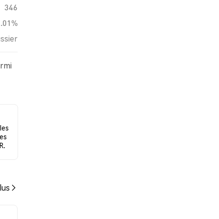
346
0.01%
ssier
armi
des
les
les
R.
lus