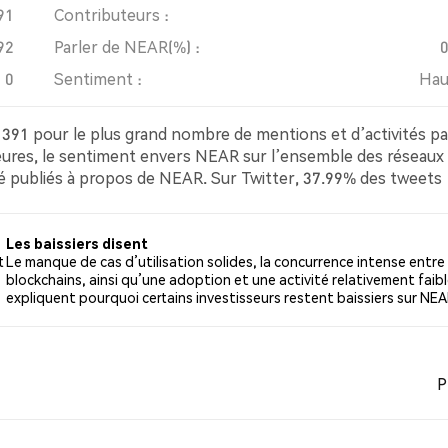
91
Contributeurs :
92
Parler de NEAR(%) :
0
Sentiment :
Hau
 391 pour le plus grand nombre de mentions et d’activités p
heures, le sentiment envers NEAR sur l’ensemble des réseaux
été publiés à propos de NEAR. Sur Twitter, 37.99% des tweets
weets avec un sentiment baissier à propos de NEAR. 50.26% 
ts sont basés sur 587 tweets.
Les baissiers disent
t
Le manque de cas d’utilisation solides, la concurrence intense entre 
blockchains, ainsi qu’une adoption et une activité relativement faib
expliquent pourquoi certains investisseurs restent baissiers sur NEA
P