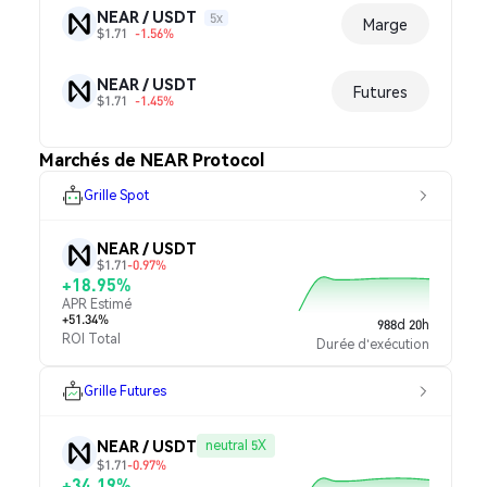
NEAR / USDT
5x
Marge
$1.71
-1.56%
NEAR / USDT
Futures
$1.71
-1.45%
Marchés de NEAR Protocol
Grille Spot
NEAR / USDT
$1.71
-0.97%
+18.95%
APR Estimé
+51.34%
988d 20h
ROI Total
Durée d'exécution
Grille Futures
NEAR / USDT
neutral 5X
$1.71
-0.97%
+34.19%