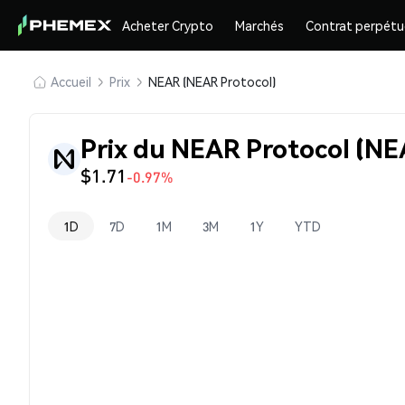
Acheter Crypto
Marchés
Contrat perpétu
Accueil
Prix
NEAR (NEAR Protocol)
Prix du NEAR Protocol (NE
$1.71
-0.97%
1D
7D
1M
3M
1Y
YTD