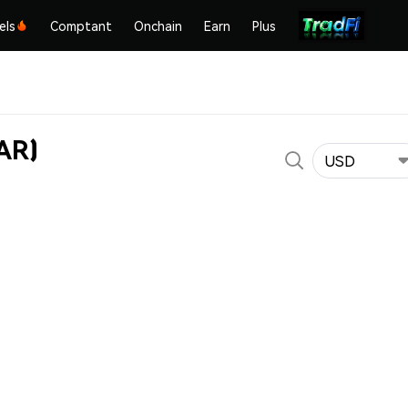
els
Comptant
Onchain
Earn
Plus
AR)
USD