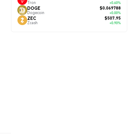
Tron
+0.60%
$0.069788
DOGE
Dogecoin
+0.00%
$507.95
ZEC
Zcash
+0.90%