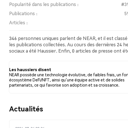
Popularité dans les publications :
#3
Publications :
5
Articles :
346 personnes uniques parlent de NEAR, et il est classé
les publications collectées. Au cours des dernières 24 
sociaux a été Haussier. Enfin, 0 articles de presse ont 
affichaient un sentiment haussier, contre 11.75% des t
tweets étaient neutres à propos de NEAR. Ces sentimen
Les haussiers disent
NEAR possède une technologie évolutive, de faibles frais, un for
écosystème DeFi/NFT, ainsi qu’une équipe active et de solides
partenariats, ce qui favorise son adoption et sa croissance.
​​Actualités​​