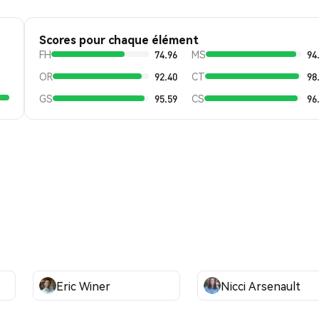
Scores pour chaque élément
FH
74.96
MS
94
OR
92.40
CT
98
GS
95.59
CS
96
Eric Winer
Nicci Arsenault