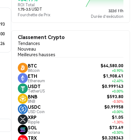
ROI Total
1.75-3.5 USDT
322d 11h
Fourchette de Prix
Durée d'exécution
.93
.00
Classement Crypto
.26
Tendances
Nouveau
Meilleures hausses
$64,580.00
BTC
Bitcoin
+0.90%
$1,908.41
ETH
Ethereum
+2.40%
$0.999143
USDT
TetherUS
+0.00%
$593.80
BNB
BNB
-0.50%
$0.99958
USDC
USD Coin
+0.00%
$1.05
XRP
Ripple
-1.30%
$73.69
SOL
Solana
+0.50%
$0.328343
TRX