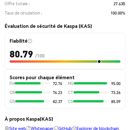
Offre totale
27.63B
Taux de circulation
100.00%
Évaluation de sécurité de Kaspa (KAS)
Fiabilité
80.79
/100
Scores pour chaque élément
FH
72.76
MS
95.00
OR
76.23
CT
73.26
GS
82.37
CS
85.09
À propos Kaspa(KAS)
Site web
Whitepaper
GitHub
Explorer de blockchain