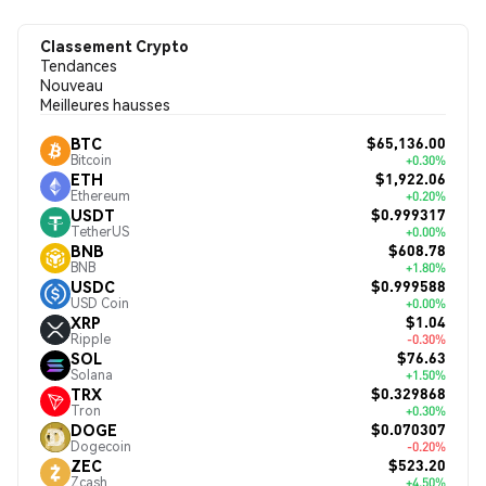
Classement Crypto
Tendances
Nouveau
Meilleures hausses
$65,136.00
BTC
Bitcoin
+0.30%
$1,922.06
ETH
Ethereum
+0.20%
$0.999317
USDT
TetherUS
+0.00%
$608.78
BNB
BNB
+1.80%
$0.999588
USDC
USD Coin
+0.00%
$1.04
XRP
Ripple
-0.30%
$76.63
SOL
Solana
+1.50%
$0.329868
TRX
Tron
+0.30%
$0.070307
DOGE
Dogecoin
-0.20%
$523.20
ZEC
Zcash
+4.50%