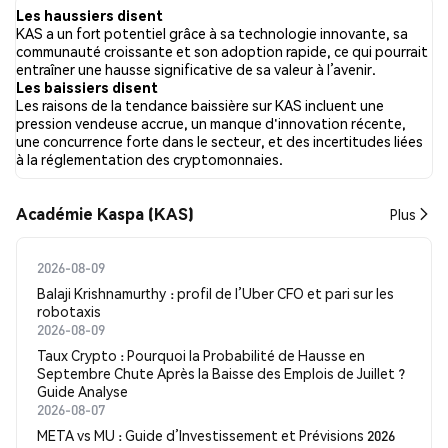
sentiment envers KAS sur l’ensemble des réseaux sociaux a été
Les haussiers disent
Haussier. Enfin, 0 articles de presse ont été publiés à propos de
KAS a un fort potentiel grâce à sa technologie innovante, sa
KAS. Sur Twitter, 36.18% des tweets affichaient un sentiment
communauté croissante et son adoption rapide, ce qui pourrait
haussier, contre 8.70% des tweets avec un sentiment baissier à
entraîner une hausse significative de sa valeur à l’avenir.
propos de KAS. 55.12% des tweets étaient neutres à propos de
Les baissiers disent
KAS. Ces sentiments sont basés sur 1747 tweets.
Les raisons de la tendance baissière sur KAS incluent une
pression vendeuse accrue, un manque d'innovation récente,
une concurrence forte dans le secteur, et des incertitudes liées
à la réglementation des cryptomonnaies.
Académie Kaspa (KAS)
Plus
2026-08-09
Balaji Krishnamurthy : profil de l’Uber CFO et pari sur les
robotaxis
2026-08-09
Taux Crypto : Pourquoi la Probabilité de Hausse en
Septembre Chute Après la Baisse des Emplois de Juillet ?
Guide Analyse
2026-08-07
META vs MU : Guide d’Investissement et Prévisions 2026