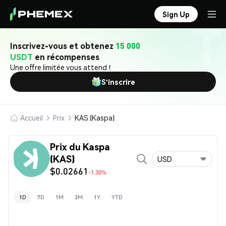
Sign Up
Inscrivez-vous et obtenez
15 000
USDT
en récompenses
Une offre limitée vous attend !
S'inscrire
Accueil
Prix
KAS (Kaspa)
Prix du Kaspa
(KAS)
USD
$0.02661
-1.30%
1D
7D
1M
3M
1Y
YTD