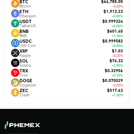
$64,785.00
BTC
Bitcoin
-0.20%
$1,913.23
ETH
Ethereum
+0.00%
$0.999324
USDT
TetherUS
+0.00%
$601.40
BNB
BNB
+1.30%
$0.999582
USDC
USD Coin
+0.00%
$1.03
XRP
Ripple
-0.20%
$76.32
SOL
Solana
+2.00%
$0.32956
TRX
Tron
+0.70%
$0.070029
DOGE
Dogecoin
-0.20%
$517.63
ZEC
Zcash
+1.50%