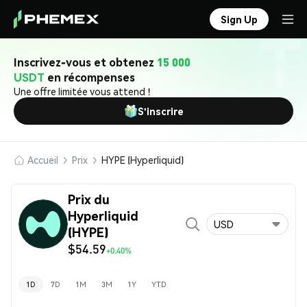
Sign Up
Inscrivez-vous et obtenez
15 000
USDT
en récompenses
Une offre limitée vous attend !
S'inscrire
Accueil
Prix
HYPE (Hyperliquid)
Prix du
Hyperliquid
USD
(HYPE)
$54.59
+0.40%
1D
7D
1M
3M
1Y
YTD