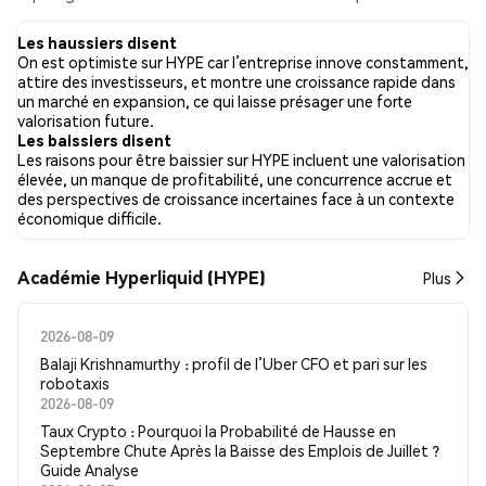
publications collectées. Au cours des dernières 24 heures, le
sentiment envers HYPE sur l’ensemble des réseaux sociaux a été
Les haussiers disent
Haussier. Enfin, 9 articles de presse ont été publiés à propos de
On est optimiste sur HYPE car l’entreprise innove constamment,
HYPE. Sur Twitter, 29.46% des tweets affichaient un sentiment
attire des investisseurs, et montre une croissance rapide dans
haussier, contre 6.96% des tweets avec un sentiment baissier à
un marché en expansion, ce qui laisse présager une forte
propos de HYPE. 63.57% des tweets étaient neutres à propos
valorisation future.
de HYPE. Ces sentiments sont basés sur 7769 tweets.
Les baissiers disent
Les raisons pour être baissier sur HYPE incluent une valorisation
élevée, un manque de profitabilité, une concurrence accrue et
des perspectives de croissance incertaines face à un contexte
économique difficile.
Académie Hyperliquid (HYPE)
Plus
2026-08-09
Balaji Krishnamurthy : profil de l’Uber CFO et pari sur les
robotaxis
2026-08-09
Taux Crypto : Pourquoi la Probabilité de Hausse en
Septembre Chute Après la Baisse des Emplois de Juillet ?
Guide Analyse