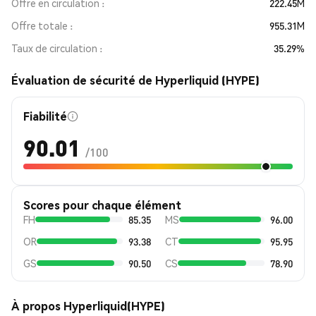
Offre en circulation
222.45M
Offre totale
955.31M
Taux de circulation
35.29%
Évaluation de sécurité de Hyperliquid (HYPE)
Fiabilité
90.01
/100
Scores pour chaque élément
FH
85.35
MS
96.00
OR
93.38
CT
95.95
GS
90.50
CS
78.90
À propos Hyperliquid(HYPE)