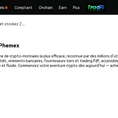
els
Comptant
Onchain
Earn
Plus
Achetez et stockez ZKBase (ZKB) en toute sécurité
 Phemex
 de crypto-monnaies la plus efficace, reconnue par des millions d’uti
dit, virements bancaires, fournisseurs tiers et trading P2P, accessible
e et fluide. Commencez votre aventure crypto dès aujourd’hui — ach