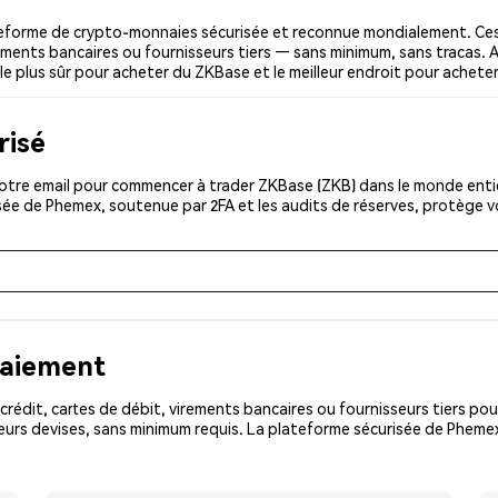
eforme de crypto-monnaies sécurisée et reconnue mondialement. Ces
irements bancaires ou fournisseurs tiers — sans minimum, sans tracas. A
 le plus sûr pour acheter du ZKBase et le meilleur endroit pour achete
risé
otre email pour commencer à trader ZKBase (ZKB) dans le monde entier
isée de Phemex, soutenue par 2FA et les audits de réserves, protège 
paiement
rédit, cartes de débit, virements bancaires ou fournisseurs tiers 
urs devises, sans minimum requis. La plateforme sécurisée de Phemex