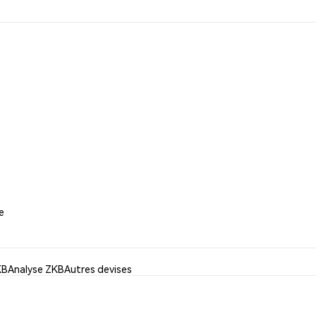
e
KB
Analyse ZKB
Autres devises