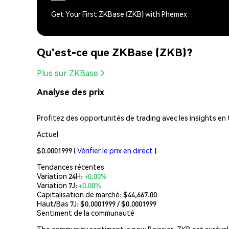
Get Your First ZKBase (ZKB) with Phemex
Qu'est-ce que ZKBase (ZKB)?
Plus sur ZKBase
Analyse des prix
Profitez des opportunités de trading avec les insights en
Actuel
$0.0001999
(
Vérifier le prix en direct
)
Tendances récentes
Variation 24H:
+0.00%
Variation 7J:
+0.00%
Capitalisation de marché:
$44,667.00
Haut/Bas 7J: $
0.0001999
/ $
0.0001999
Sentiment de la communauté
The community sentiment is now Baissier. ZKB est surévalu