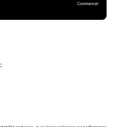
Commencer
C
tabilité en baisse, ce qui laisse présager une performance