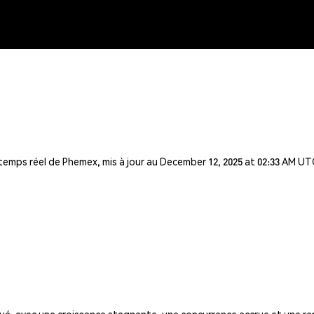
 temps réel de Phemex, mis à jour au December 12, 2025 at 02:33 AM UT
é, avec une croissance stagnante, une concurrence accrue et une ren