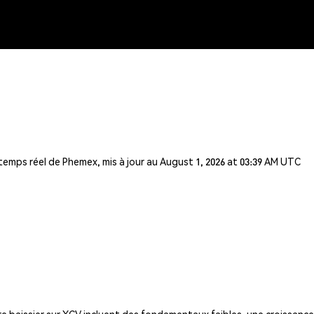
 temps réel de Phemex, mis à jour au August 1, 2026 at 03:39 AM UTC
e baissier sur XCV incluent des fondamentaux faibles, une croissance