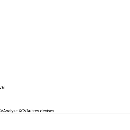
val
CV
Analyse XCV
Autres devises