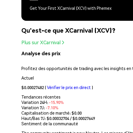
Get Your First XCarnival (XCV) with Phemex
Qu'est-ce que XCarnival (XCV)?
Plus sur XCarnival
Analyse des prix
Profitez des opportunités de trading avec les insights en
Actuel
$0.00027482
(
Vérifier le prix en direct
)
Tendances récentes
Variation 24H:
-15.90%
Variation 7J:
-7.10%
Capitalisation de marché:
$0.00
Haut/Bas 7J: $
0.00032704
/ $
0.00027649
Sentiment de la communauté
The community sentiment is now Neutre. Les raisons d’êtr