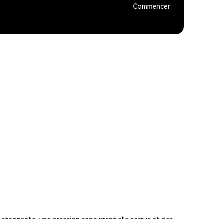
Commencer
 stagnante, une pression concurrentielle accrue et des