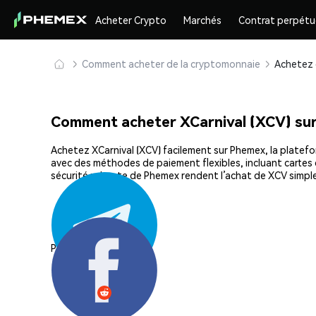
Acheter Crypto
Marchés
Contrat perpétu
Comment acheter de la cryptomonnaie
Comment acheter XCarnival (XCV) su
Achetez XCarnival (XCV) facilement sur Phemex, la platefor
avec des méthodes de paiement flexibles, incluant cartes d
sécurité robuste de Phemex rendent l’achat de XCV simple
Partager: