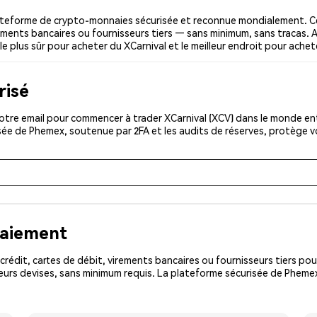
ateforme de crypto-monnaies sécurisée et reconnue mondialement. C
irements bancaires ou fournisseurs tiers — sans minimum, sans tracas. A
le plus sûr pour acheter du XCarnival et le meilleur endroit pour achet
risé
tre email pour commencer à trader XCarnival (XCV) dans le monde enti
isée de Phemex, soutenue par 2FA et les audits de réserves, protège 
paiement
rédit, cartes de débit, virements bancaires ou fournisseurs tiers 
urs devises, sans minimum requis. La plateforme sécurisée de Phemex