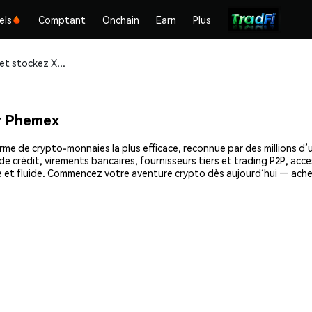
els
Comptant
Onchain
Earn
Plus
Achetez et stockez XCarnival (XCV) en toute sécurité
r Phemex
me de crypto-monnaies la plus efficace, reconnue par des millions d’u
e crédit, virements bancaires, fournisseurs tiers et trading P2P, acce
 et fluide. Commencez votre aventure crypto dès aujourd’hui — ache