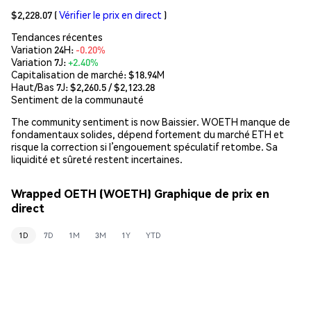
$2,228.07
(
Vérifier le prix en direct
)
Tendances récentes
Variation 24H:
-0.20%
Variation 7J:
+2.40%
Capitalisation de marché:
$18.94M
Haut/Bas 7J: $
2,260.5
/ $
2,123.28
Sentiment de la communauté
The community sentiment is now Baissier. WOETH manque de
fondamentaux solides, dépend fortement du marché ETH et
risque la correction si l’engouement spéculatif retombe. Sa
liquidité et sûreté restent incertaines.
Wrapped OETH (WOETH) Graphique de prix en
direct
1D
7D
1M
3M
1Y
YTD