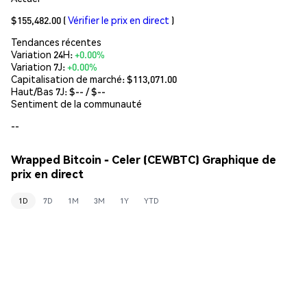
$155,482.00
(
Vérifier le prix en direct
)
Tendances récentes
Variation 24H:
+0.00%
Variation 7J:
+0.00%
Capitalisation de marché:
$113,071.00
Haut/Bas 7J: $
--
/ $
--
Sentiment de la communauté
--
Wrapped Bitcoin - Celer (CEWBTC) Graphique de
prix en direct
1D
7D
1M
3M
1Y
YTD