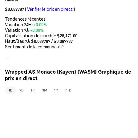
$0.089787
(
Vérifier le prix en direct
)
Tendances récentes
Variation 24H:
+0.00%
Variation 7J:
+0.00%
Capitalisation de marché:
$28,171.00
Haut/Bas 7J: $
0.089787
/ $
0.089787
Sentiment de la communauté
--
Wrapped AS Monaco (Kayen) (WASM) Graphique de
prix en direct
1D
7D
1M
3M
1Y
YTD