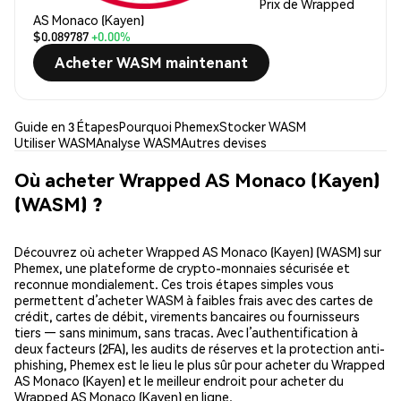
Prix de Wrapped
AS Monaco (Kayen)
$0.089787
+0.00%
Acheter WASM maintenant
Guide en 3 Étapes
Pourquoi Phemex
Stocker WASM
Utiliser WASM
Analyse WASM
Autres devises
Où acheter Wrapped AS Monaco (Kayen)
(WASM) ?
Découvrez où acheter Wrapped AS Monaco (Kayen) (WASM) sur
Phemex, une plateforme de crypto-monnaies sécurisée et
reconnue mondialement. Ces trois étapes simples vous
permettent d’acheter WASM à faibles frais avec des cartes de
crédit, cartes de débit, virements bancaires ou fournisseurs
tiers — sans minimum, sans tracas. Avec l’authentification à
deux facteurs (2FA), les audits de réserves et la protection anti-
phishing, Phemex est le lieu le plus sûr pour acheter du Wrapped
AS Monaco (Kayen) et le meilleur endroit pour acheter du
Wrapped AS Monaco (Kayen) en ligne.