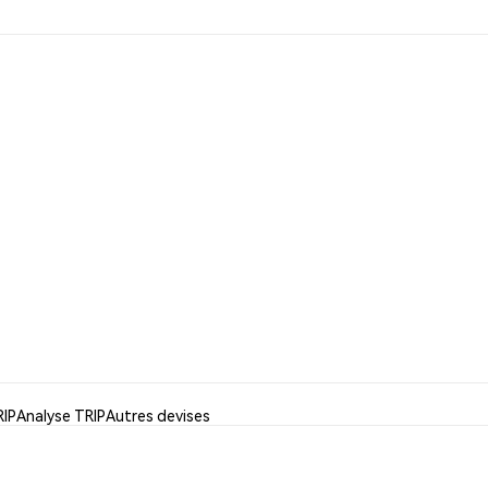
RIP
Analyse TRIP
Autres devises