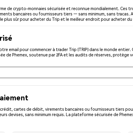
orme de crypto-monnaies sécurisée et reconnue mondialement. Ces tr
irements bancaires ou fournisseurs tiers — sans minimum, sans tracas. A
le plus sûr pour acheter du Trip et le meilleur endroit pour acheter du 
risé
tre email pour commencer à trader Trip (TRIP) dans le monde entier. C
isée de Phemex, soutenue par 2FA et les audits de réserves, protège 
paiement
rédit, cartes de débit, virements bancaires ou fournisseurs tiers 
urs devises, sans minimum requis. La plateforme sécurisée de Phemex 