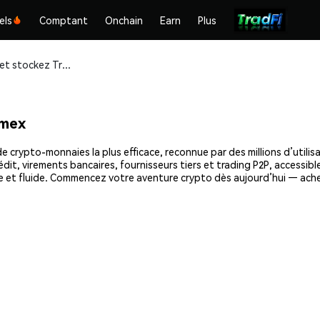
els
Comptant
Onchain
Earn
Plus
Achetez et stockez Trip (TRIP) en toute sécurité
emex
e crypto-monnaies la plus efficace, reconnue par des millions d’utilis
dit, virements bancaires, fournisseurs tiers et trading P2P, accessible
e et fluide. Commencez votre aventure crypto dès aujourd’hui — ache