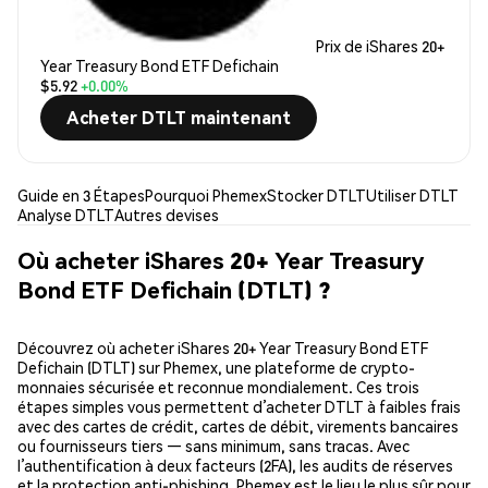
Prix de iShares 20+
Year Treasury Bond ETF Defichain
$5.92
+0.00%
Acheter DTLT maintenant
Guide en 3 Étapes
Pourquoi Phemex
Stocker DTLT
Utiliser DTLT
Analyse DTLT
Autres devises
Où acheter iShares 20+ Year Treasury
Bond ETF Defichain (DTLT) ?
Découvrez où acheter iShares 20+ Year Treasury Bond ETF
Defichain (DTLT) sur Phemex, une plateforme de crypto-
monnaies sécurisée et reconnue mondialement. Ces trois
étapes simples vous permettent d’acheter DTLT à faibles frais
avec des cartes de crédit, cartes de débit, virements bancaires
ou fournisseurs tiers — sans minimum, sans tracas. Avec
l’authentification à deux facteurs (2FA), les audits de réserves
et la protection anti-phishing, Phemex est le lieu le plus sûr pour