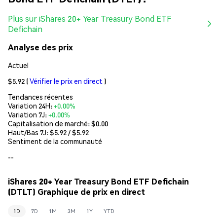
Plus sur iShares 20+ Year Treasury Bond ETF
Defichain
Analyse des prix
Actuel
$5.92
(
Vérifier le prix en direct
)
Tendances récentes
Variation 24H:
+0.00%
Variation 7J:
+0.00%
Capitalisation de marché:
$0.00
Haut/Bas 7J: $
5.92
/ $
5.92
Sentiment de la communauté
--
iShares 20+ Year Treasury Bond ETF Defichain
(DTLT) Graphique de prix en direct
1D
7D
1M
3M
1Y
YTD