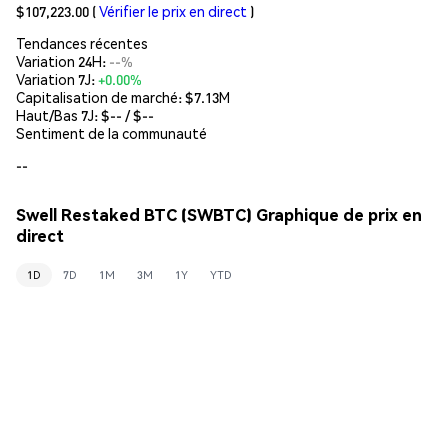
$107,223.00
(
Vérifier le prix en direct
)
Tendances récentes
Variation 24H:
--%
Variation 7J:
+0.00%
Capitalisation de marché:
$7.13M
Haut/Bas 7J: $
--
/ $
--
Sentiment de la communauté
--
Swell Restaked BTC (SWBTC) Graphique de prix en
direct
1D
7D
1M
3M
1Y
YTD