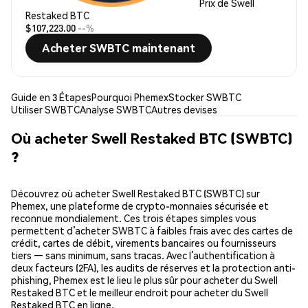
Prix de Swell
Restaked BTC
$107,223.00
--%
Acheter SWBTC maintenant
Guide en 3 Étapes
Pourquoi Phemex
Stocker SWBTC
Utiliser SWBTC
Analyse SWBTC
Autres devises
Où acheter Swell Restaked BTC (SWBTC)
?
Découvrez où acheter Swell Restaked BTC (SWBTC) sur
Phemex, une plateforme de crypto-monnaies sécurisée et
reconnue mondialement. Ces trois étapes simples vous
permettent d’acheter SWBTC à faibles frais avec des cartes de
crédit, cartes de débit, virements bancaires ou fournisseurs
tiers — sans minimum, sans tracas. Avec l’authentification à
deux facteurs (2FA), les audits de réserves et la protection anti-
phishing, Phemex est le lieu le plus sûr pour acheter du Swell
Restaked BTC et le meilleur endroit pour acheter du Swell
Restaked BTC en ligne.