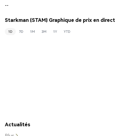
--
Starkman (STAM) Graphique de prix en direct
1D
7D
1M
3M
1Y
YTD
Actualités
Plus