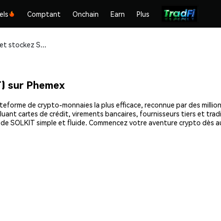
els
Comptant
Onchain
Earn
Plus
Achetez et stockez Solana Kit (SOLKIT) en toute sécurité
) sur Phemex
eforme de crypto-monnaies la plus efficace, reconnue par des millions
uant cartes de crédit, virements bancaires, fournisseurs tiers et tra
at de SOLKIT simple et fluide. Commencez votre aventure crypto dès a