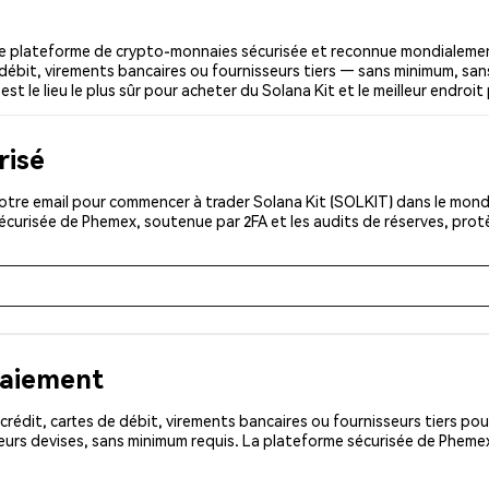
ne plateforme de crypto-monnaies sécurisée et reconnue mondialemen
 débit, virements bancaires ou fournisseurs tiers — sans minimum, sans 
st le lieu le plus sûr pour acheter du Solana Kit et le meilleur endroit
risé
tre email pour commencer à trader Solana Kit (SOLKIT) dans le monde 
sécurisée de Phemex, soutenue par 2FA et les audits de réserves, pro
paiement
rédit, cartes de débit, virements bancaires ou fournisseurs tiers 
eurs devises, sans minimum requis. La plateforme sécurisée de Phemex