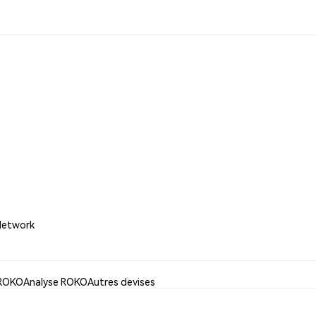
 Network
 ROKO
Analyse ROKO
Autres devises