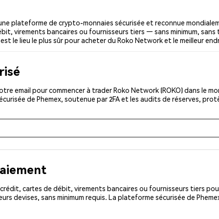
ne plateforme de crypto-monnaies sécurisée et reconnue mondialeme
ébit, virements bancaires ou fournisseurs tiers — sans minimum, sans tr
est le lieu le plus sûr pour acheter du Roko Network et le meilleur en
risé
otre email pour commencer à trader Roko Network (ROKO) dans le mond
sécurisée de Phemex, soutenue par 2FA et les audits de réserves, pro
paiement
rédit, cartes de débit, virements bancaires ou fournisseurs tiers 
eurs devises, sans minimum requis. La plateforme sécurisée de Phemex