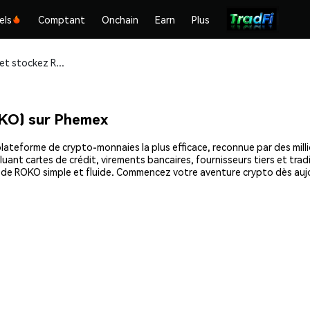
els
Comptant
Onchain
Earn
Plus
Achetez et stockez Roko Network (ROKO) en toute sécurité
KO) sur Phemex
teforme de crypto-monnaies la plus efficace, reconnue par des millio
uant cartes de crédit, virements bancaires, fournisseurs tiers et tra
at de ROKO simple et fluide. Commencez votre aventure crypto dès au