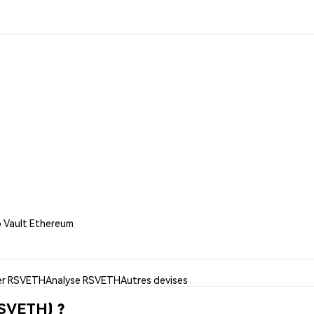
o Vault Ethereum
ser RSVETH
Analyse RSVETH
Autres devises
RSVETH) ?