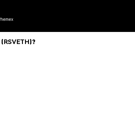
 Phemex
m (RSVETH)?