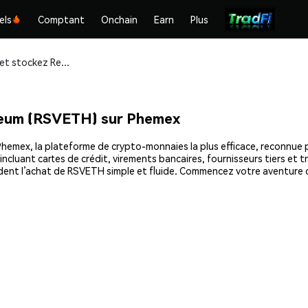
els
Comptant
Onchain
Earn
Plus
Achetez et stockez Reddio Vault Ethereum (RSVETH) en toute sécurité
reum (RSVETH) sur Phemex
mex, la plateforme de crypto-monnaies la plus efficace, reconnue par
cluant cartes de crédit, virements bancaires, fournisseurs tiers et t
endent l’achat de RSVETH simple et fluide. Commencez votre aventure