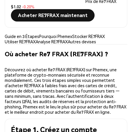
Prix de Re7 FRAX
$1.02
-0.20%
Acheter RE7FRAX maintenant
Guide en 3 Étapes
Pourquoi Phemex
Stocker RE7FRAX
Utiliser RE7FRAX
Analyse RE7FRAX
Autres devises
Où acheter Re7 FRAX (RE7FRAX) ?
Découvrez où acheter Re7 FRAX (RE7FRAX) sur Phemex, une
plateforme de crypto-monnaies sécurisée et reconnue
mondialement. Ces trois étapes simples vous permettent
d’acheter RE7FRAX à faibles frais avec des cartes de crédit,
cartes de débit, virements bancaires ou fournisseurs tiers —
sans minimum, sans tracas. Avec l’authentification à deux
facteurs (2FA), les audits de réserves et la protection anti-
phishing, Phemex est le lieu le plus sûr pour acheter du Re7 FRAX
et le meilleur endroit pour acheter du Re7 FRAX en ligne.
Étape 1. Créez un compte