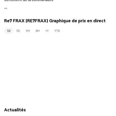
--
Re7 FRAX (RE7FRAX) Graphique de prix en direct
1D
7D
1M
3M
1Y
YTD
Actualités