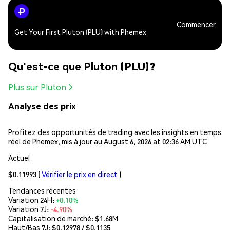
Commencer
Get Your First Pluton (PLU) with Phemex
Qu'est-ce que Pluton (PLU)?
Plus sur Pluton
Analyse des prix
Profitez des opportunités de trading avec les insights en temps
réel de Phemex, mis à jour au August 6, 2026 at 02:36 AM UTC
Actuel
$0.11993
(
Vérifier le prix en direct
)
Tendances récentes
Variation 24H:
+0.10%
Variation 7J:
-4.90%
Capitalisation de marché:
$1.68M
Haut/Bas 7J: $
0.12978
/ $
0.1135