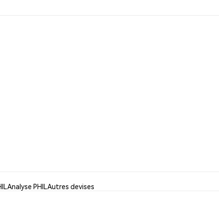
HIL
Analyse PHIL
Autres devises