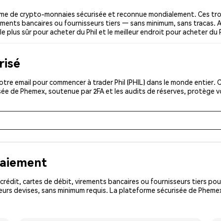
orme de crypto-monnaies sécurisée et reconnue mondialement. Ces tro
irements bancaires ou fournisseurs tiers — sans minimum, sans tracas. A
e plus sûr pour acheter du Phil et le meilleur endroit pour acheter du P
risé
tre email pour commencer à trader Phil (PHIL) dans le monde entier. C
isée de Phemex, soutenue par 2FA et les audits de réserves, protège 
paiement
rédit, cartes de débit, virements bancaires ou fournisseurs tiers 
urs devises, sans minimum requis. La plateforme sécurisée de Phemex 