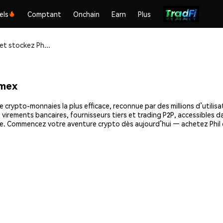
els
Comptant
Onchain
Earn
Plus
Achetez et stockez Phil (PHIL) en toute sécurité
emex
e crypto-monnaies la plus efficace, reconnue par des millions d’utilis
virements bancaires, fournisseurs tiers et trading P2P, accessibles da
de. Commencez votre aventure crypto dès aujourd’hui — achetez Phil 