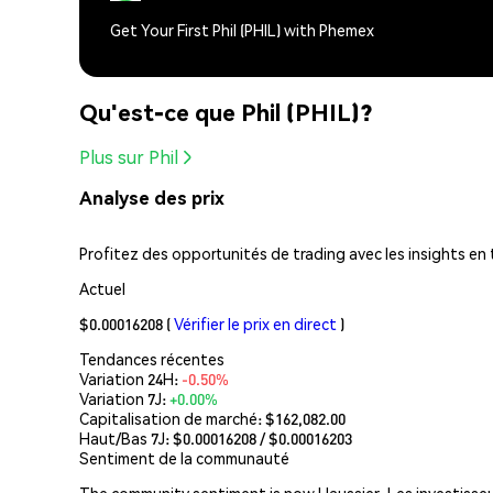
Get Your First Phil (PHIL) with Phemex
Qu'est-ce que Phil (PHIL)?
Plus sur Phil
Analyse des prix
Profitez des opportunités de trading avec les insights en
Actuel
$0.00016208
(
Vérifier le prix en direct
)
Tendances récentes
Variation 24H:
-0.50%
Variation 7J:
+0.00%
Capitalisation de marché:
$162,082.00
Haut/Bas 7J: $
0.00016208
/ $
0.00016203
Sentiment de la communauté
The community sentiment is now Haussier. Les investisseu