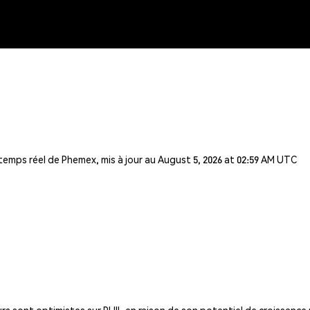
 temps réel de Phemex, mis à jour au August 5, 2026 at 02:59 AM UTC
rs sont optimistes sur PHIL en raison de son potentiel de croissance