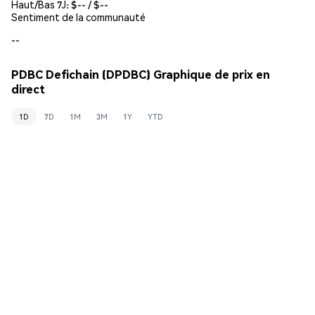
Haut/Bas 7J: $
--
/ $
--
Sentiment de la communauté
--
PDBC Defichain (DPDBC) Graphique de prix en
direct
1D
7D
1M
3M
1Y
YTD