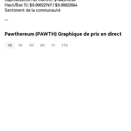
Haut/Bas 7J: $
0.00022767
/ $
0.00022064
Sentiment de la communauté
--
Pawthereum (PAWTH) Graphique de prix en direct
1D
7D
1M
3M
1Y
YTD