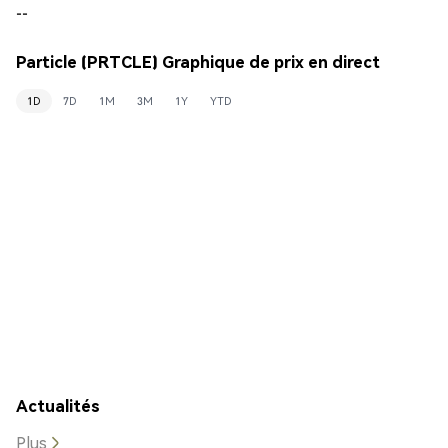
--
Particle (PRTCLE) Graphique de prix en direct
1D
7D
1M
3M
1Y
YTD
Actualités
Plus