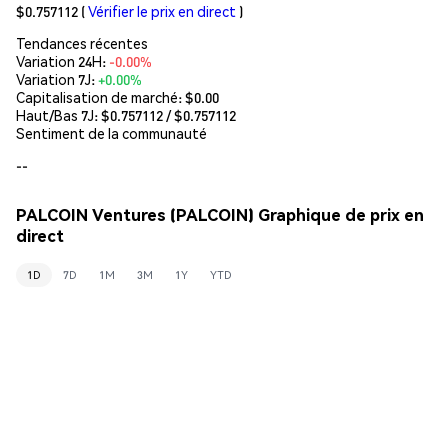
$0.757112
(
Vérifier le prix en direct
)
Tendances récentes
Variation 24H:
-0.00%
Variation 7J:
+0.00%
Capitalisation de marché:
$0.00
Haut/Bas 7J: $
0.757112
/ $
0.757112
Sentiment de la communauté
--
PALCOIN Ventures (PALCOIN) Graphique de prix en
direct
1D
7D
1M
3M
1Y
YTD