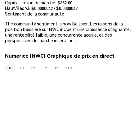
Capitalisation de marché:
$652.00
Haut/Bas 7J: $
0.0000042
/ $
0.0000042
Sentiment de la communauté
The community sentiment is now Baissier. Les raisons de la
position baissière sur NWC incluent une croissance stagnante,
une rentabilité faible, une concurrence accrue, et des
perspectives de marché incertaines.
Numerico (NWC) Graphique de prix en direct
1D
7D
1M
3M
1Y
YTD