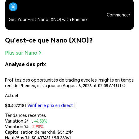
Commencer
Get Your First Nano (XNO) with Phemex
Qu'est-ce que Nano (XNO)?
Plus sur Nano
Analyse des prix
Profitez des opportunités de trading avec les insights en temps
réel de Phemex, mis à jour au August 6, 2026 at 02:08 AM UTC
Actuel
$0.407218
(
Vérifier le prix en direct
)
Tendances récentes
Variation 24H:
+4.50%
Variation 7J:
-2.90%
Capitalisation de marché:
$54.27M
Haut/Bas 7J: $
0.437461
/ $
0.38061