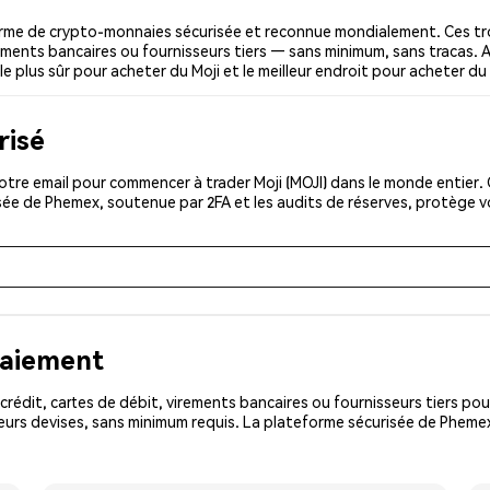
orme de crypto-monnaies sécurisée et reconnue mondialement. Ces tr
irements bancaires ou fournisseurs tiers — sans minimum, sans tracas. A
le plus sûr pour acheter du Moji et le meilleur endroit pour acheter du 
risé
tre email pour commencer à trader Moji (MOJI) dans le monde entier. C
isée de Phemex, soutenue par 2FA et les audits de réserves, protège 
paiement
rédit, cartes de débit, virements bancaires ou fournisseurs tiers 
urs devises, sans minimum requis. La plateforme sécurisée de Phemex 