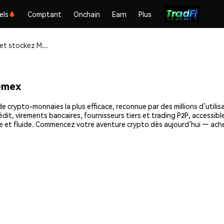
els
Comptant
Onchain
Earn
Plus
Achetez et stockez Moji (MOJI) en toute sécurité
emex
e crypto-monnaies la plus efficace, reconnue par des millions d’utilis
dit, virements bancaires, fournisseurs tiers et trading P2P, accessible
e et fluide. Commencez votre aventure crypto dès aujourd’hui — ache