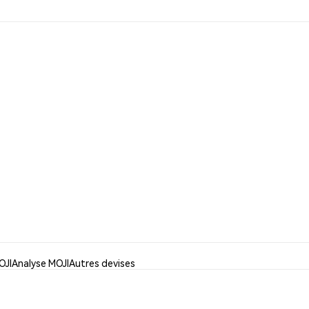
OJI
Analyse MOJI
Autres devises