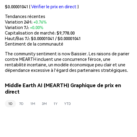
$0.00001041
(
Vérifier le prix en direct
)
Tendances récentes
Variation 24H:
+0.76%
Variation 7J:
+0.00%
Capitalisation de marché:
$9,778.00
Haut/Bas 7J: $
0.00001041
/ $
0.00001041
Sentiment de la communauté
The community sentiment is now Baissier. Les raisons de parier
contre MEARTH incluent une concurrence féroce, une
rentabilité incertaine, un modèle économique peu clair et une
dépendance excessive à l'égard des partenaires stratégiques.
Middle Earth AI (MEARTH) Graphique de prix en
direct
1D
7D
1M
3M
1Y
YTD