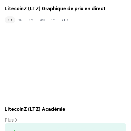
LitecoinZ (LTZ) Graphique de prix en direct
1D
7D
1M
3M
1Y
YTD
LitecoinZ (LTZ) Académie
Plus