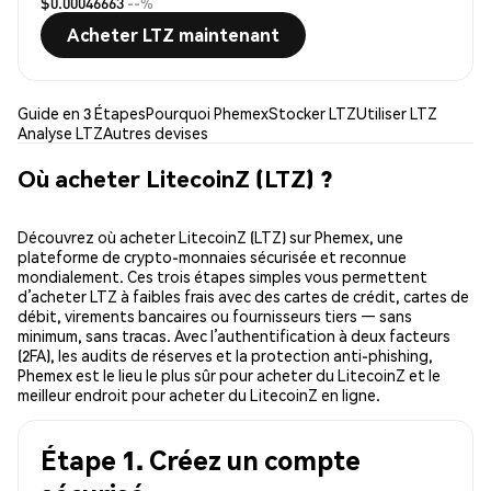
$0.00046663
--%
Acheter LTZ maintenant
Guide en 3 Étapes
Pourquoi Phemex
Stocker LTZ
Utiliser LTZ
Analyse LTZ
Autres devises
Où acheter LitecoinZ (LTZ) ?
Découvrez où acheter LitecoinZ (LTZ) sur Phemex, une
plateforme de crypto-monnaies sécurisée et reconnue
mondialement. Ces trois étapes simples vous permettent
d’acheter LTZ à faibles frais avec des cartes de crédit, cartes de
débit, virements bancaires ou fournisseurs tiers — sans
minimum, sans tracas. Avec l’authentification à deux facteurs
(2FA), les audits de réserves et la protection anti-phishing,
Phemex est le lieu le plus sûr pour acheter du LitecoinZ et le
meilleur endroit pour acheter du LitecoinZ en ligne.
Étape 1. Créez un compte