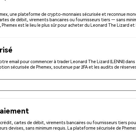
emex, une plateforme de crypto-monnaies sécurisée et reconnue mond
 cartes de débit, virements bancaires ou fournisseurs tiers — sans mini
g, Phemex est le lieu le plus sûr pour acheter du Leonard The Lizard e
risé
tre email pour commencer à trader Leonard The Lizard (LENNI) dans l
iption sécurisée de Phemex, soutenue par 2FA et les audits de réserve
paiement
rédit, cartes de débit, virements bancaires ou fournisseurs tiers 
urs devises, sans minimum requis. La plateforme sécurisée de Phemex