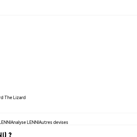
rd The Lizard
 LENNI
Analyse LENNI
Autres devises
I) ?