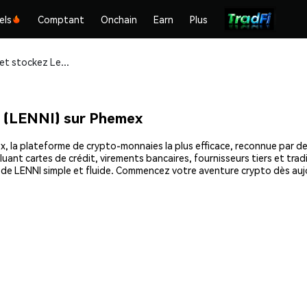
els
Comptant
Onchain
Earn
Plus
Achetez et stockez Leonard The Lizard (LENNI) en toute sécurité
 (LENNI) sur Phemex
 la plateforme de crypto-monnaies la plus efficace, reconnue par des m
uant cartes de crédit, virements bancaires, fournisseurs tiers et tra
at de LENNI simple et fluide. Commencez votre aventure crypto dès a