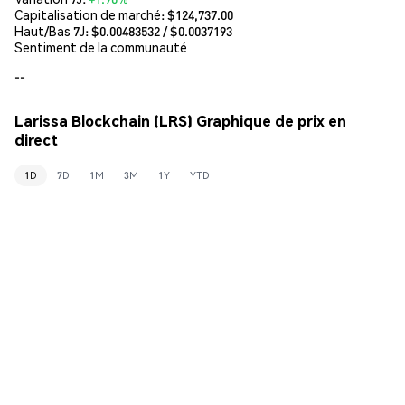
Capitalisation de marché:
$124,737.00
Haut/Bas 7J: $
0.00483532
/ $
0.0037193
Sentiment de la communauté
--
Larissa Blockchain (LRS) Graphique de prix en
direct
1D
7D
1M
3M
1Y
YTD