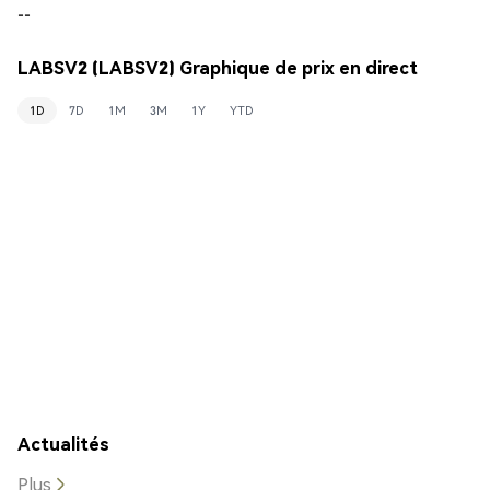
--
LABSV2 (LABSV2) Graphique de prix en direct
1D
7D
1M
3M
1Y
YTD
Actualités
Plus