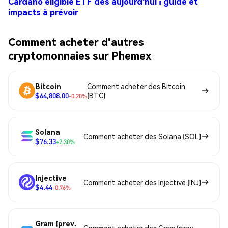
Cardano éligible ETF dès aujourd'hui : guide et
impacts à prévoir
Comment acheter d'autres
cryptomonnaies sur Phemex
Bitcoin
Comment acheter des Bitcoin
$64,808.00
(BTC)
-0.20%
Solana
Comment acheter des Solana (SOL)
$76.33
+2.30%
Injective
Comment acheter des Injective (INJ)
$4.44
-0.76%
Gram (prev.