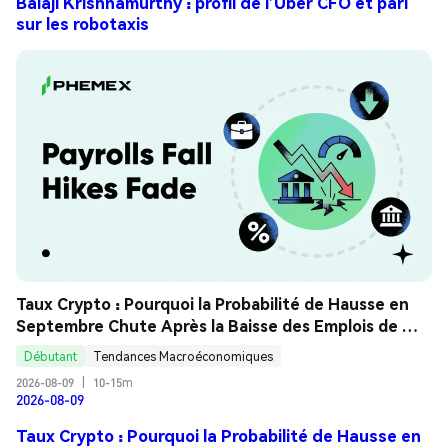
Balaji Krishnamurthy : profil de l’Uber CFO et pari
sur les robotaxis
Taux Crypto : Pourquoi la Probabilité de Hausse en 
Septembre Chute Après la Baisse des Emplois de 
Juillet ? Guide Analyse
Débutant
Tendances Macroéconomiques
2026-08-09
|
10-15m
2026-08-09
Taux Crypto : Pourquoi la Probabilité de Hausse en