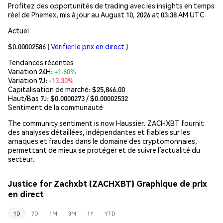
Profitez des opportunités de trading avec les insights en temps
réel de Phemex, mis à jour au August 10, 2026 at 03:38 AM UTC
Actuel
$0.00002586
(
Vérifier le prix en direct
)
Tendances récentes
Variation 24H:
+1.60%
Variation 7J:
-13.30%
Capitalisation de marché:
$25,846.00
Haut/Bas 7J: $
0.0000273
/ $
0.00002532
Sentiment de la communauté
The community sentiment is now Haussier. ZACHXBT fournit
des analyses détaillées, indépendantes et fiables sur les
arnaques et fraudes dans le domaine des cryptomonnaies,
permettant de mieux se protéger et de suivre l’actualité du
secteur.
Justice for Zachxbt (ZACHXBT) Graphique de prix
en direct
1D
7D
1M
3M
1Y
YTD