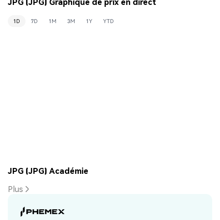
JPG (JPG) Graphique de prix en direct
1D
7D
1M
3M
1Y
YTD
JPG (JPG) Académie
Plus