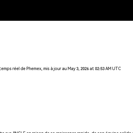
temps réel de Phemex, mis à jour au May 3, 2026 at 02:53 AM UTC
 sur JINGLE en raison de sa croissance rapide, de son équipe solide 