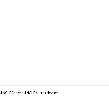
r JINGLE
Analyse JINGLE
Autres devises