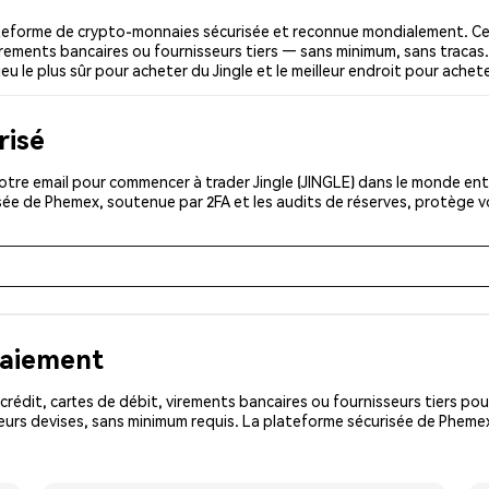
ateforme de crypto-monnaies sécurisée et reconnue mondialement. Ce
 virements bancaires ou fournisseurs tiers — sans minimum, sans tracas. 
eu le plus sûr pour acheter du Jingle et le meilleur endroit pour achete
risé
tre email pour commencer à trader Jingle (JINGLE) dans le monde entie
isée de Phemex, soutenue par 2FA et les audits de réserves, protège 
paiement
rédit, cartes de débit, virements bancaires ou fournisseurs tiers 
urs devises, sans minimum requis. La plateforme sécurisée de Phemex