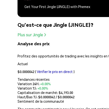
Get Your First Jingle (JINGLE) with Phemex
Qu'est-ce que Jingle (JINGLE)?
Plus sur Jingle
Analyse des prix
Profitez des opportunités de trading avec les insights en 
Actuel
$0.0000042
(
Vérifier le prix en direct
)
Tendances récentes
Variation 24H:
+0.00%
Variation 7J:
+0.00%
Capitalisation de marché:
$4,193.00
Haut/Bas 7J: $
0.0000042
/ $
0.0000042
Sentiment de la communauté
The community sentiment is now Haussier. On est optimiste