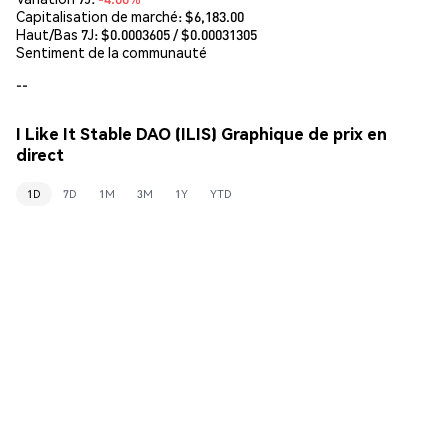
Capitalisation de marché:
$6,183.00
Haut/Bas 7J: $
0.0003605
/ $
0.00031305
Sentiment de la communauté
--
I Like It Stable DAO (ILIS) Graphique de prix en
direct
1D
7D
1M
3M
1Y
YTD