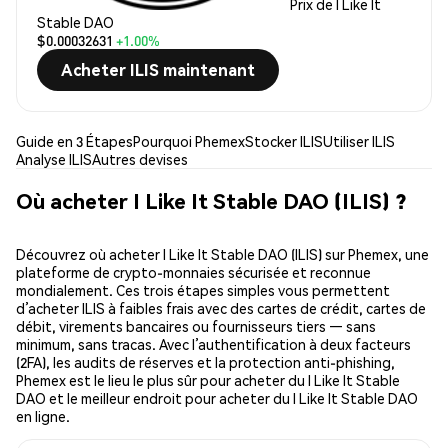
Prix de I Like It
Stable DAO
$0.00032631
+1.00%
Acheter ILIS maintenant
Guide en 3 Étapes
Pourquoi Phemex
Stocker ILIS
Utiliser ILIS
Analyse ILIS
Autres devises
Où acheter I Like It Stable DAO (ILIS) ?
Découvrez où acheter I Like It Stable DAO (ILIS) sur Phemex, une
plateforme de crypto-monnaies sécurisée et reconnue
mondialement. Ces trois étapes simples vous permettent
d’acheter ILIS à faibles frais avec des cartes de crédit, cartes de
débit, virements bancaires ou fournisseurs tiers — sans
minimum, sans tracas. Avec l’authentification à deux facteurs
(2FA), les audits de réserves et la protection anti-phishing,
Phemex est le lieu le plus sûr pour acheter du I Like It Stable
DAO et le meilleur endroit pour acheter du I Like It Stable DAO
en ligne.