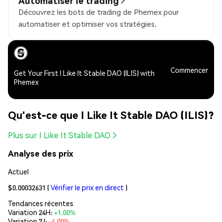
Automatiser le trading
Découvrez les bots de trading de Phemex pour
automatiser et optimiser vos stratégies.
Commencer
Get Your First I Like It Stable DAO (ILIS) with
Phemex
Qu'est-ce que I Like It Stable DAO (ILIS)?
Plus sur I Like It Stable DAO
Analyse des prix
Actuel
$0.00032631
(
Vérifier le prix en direct
)
Tendances récentes
Variation 24H:
+1.00%
Variation 7J:
-4.00%