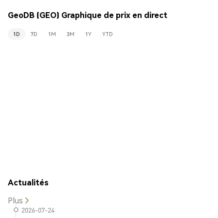
GeoDB (GEO) Graphique de prix en direct
1D
7D
1M
3M
1Y
YTD
Actualités
Plus
2026-07-24