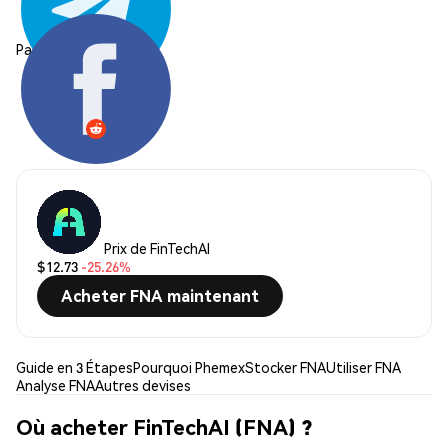
Partager:
Prix de FinTechAI
$12.73
-25.26%
Acheter FNA maintenant
Guide en 3 Étapes
Pourquoi Phemex
Stocker FNA
Utiliser FNA
Analyse FNA
Autres devises
Où acheter FinTechAI (FNA) ?